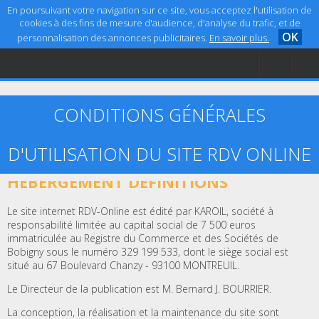
En poursuivant votre navigation sur ce site, vous acceptez l'utilisation de
cookies à des fins de mesure d'audience, d'analyse du trafic, et de
OK
personnalisation des annonces publicitaires.
En savoir plus.
Accueil
Aide
Mentions légales
CONDITIONS GÉNÉRALES
D'UTILISATION DU SITE RDV ONLINE
ARTICLE 1 – ÉDITEUR, CRÉATION ET
HÉBERGEMENT DÉFINITIONS
Le site internet RDV-Online est édité par KAROIL, société à
responsabilité limitée au capital social de 7 500 euros
immatriculée au Registre du Commerce et des Sociétés de
Bobigny sous le numéro 329 199 533, dont le siège social est
situé au 67 Boulevard Chanzy - 93100 MONTREUIL.
Le Directeur de la publication est M. Bernard J. BOURRIER.
La conception, la réalisation et la maintenance du site sont