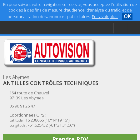
En poursuivant votre navigation sur ce site, vous acceptez l'utilisation de
cookies à des fins de mesure d'audience, d'analyse du trafic, et de
OK
personnalisation des annonces publicitaires.
En savoir plus.
Accueil
Aide
Mentions légales
Les Abymes
ANTILLES CONTRÔLES TECHNIQUES
154 route de Chauvel
97139
Les Abymes
05 90 91 26 47
Coordonnées GPS :
16,238655 (16°14'19,16")
Latitude :
-61,525432 (-61°31'31,56")
Longitude :
Prendre RDV