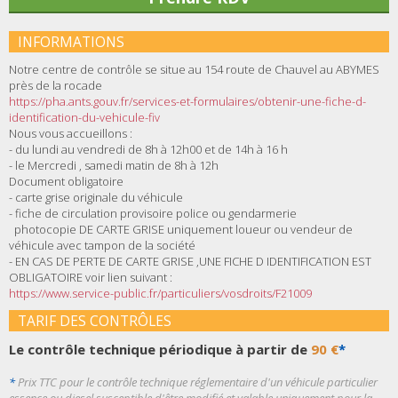
INFORMATIONS
Notre centre de contrôle se situe au 154 route de Chauvel au ABYMES
près de la rocade
https://pha.ants.gouv.fr/services-et-formulaires/obtenir-une-fiche-d-
identification-du-vehicule-fiv
Nous vous accueillons :
- du
lundi
au
vendredi
de
8h
à
12h00
et de
14h
à
16 h
- le Mercredi ,
samedi matin
de
8h
à
12h
Document obligatoire
- carte grise originale du véhicule
- fiche de circulation provisoire police ou gendarmerie
photocopie DE CARTE GRISE uniquement loueur ou vendeur de
véhicule avec tampon de la société
- EN CAS DE PERTE DE CARTE GRISE ,UNE FICHE D IDENTIFICATION EST
OBLIGATOIRE voir lien suivant :
https://www.service-public.fr/particuliers/vosdroits/F21009
TARIF DES CONTRÔLES
Le contrôle technique périodique à partir de
90 €
*
*
Prix TTC pour le contrôle technique réglementaire d'un véhicule particulier