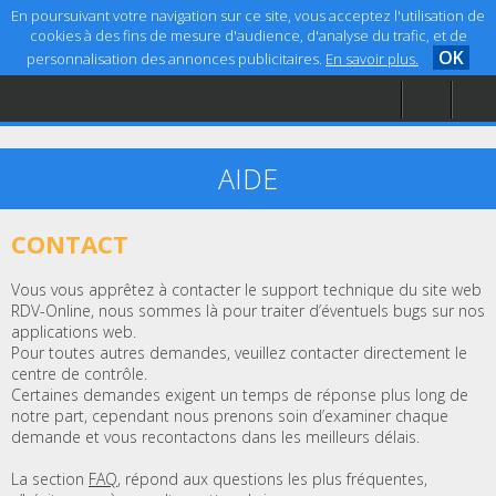
En poursuivant votre navigation sur ce site, vous acceptez l'utilisation de
cookies à des fins de mesure d'audience, d'analyse du trafic, et de
OK
personnalisation des annonces publicitaires.
En savoir plus.
Accueil
Aide
Mentions légales
AIDE
CONTACT
Vous vous apprêtez à contacter le support technique du site web
RDV-Online, nous sommes là pour traiter d’éventuels bugs sur nos
applications web.
Pour toutes autres demandes, veuillez contacter directement le
centre de contrôle.
Certaines demandes exigent un temps de réponse plus long de
notre part, cependant nous prenons soin d’examiner chaque
demande et vous recontactons dans les meilleurs délais.
La section
FAQ
, répond aux questions les plus fréquentes,